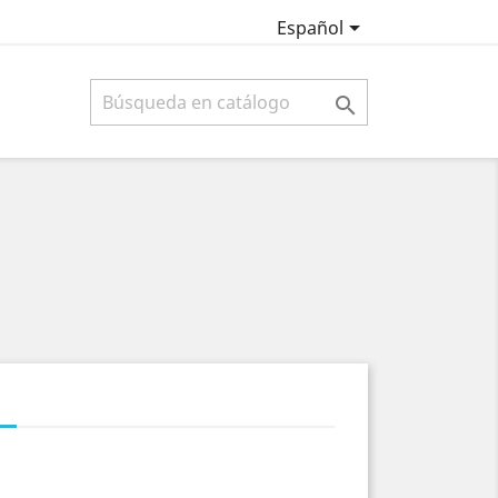

Español
